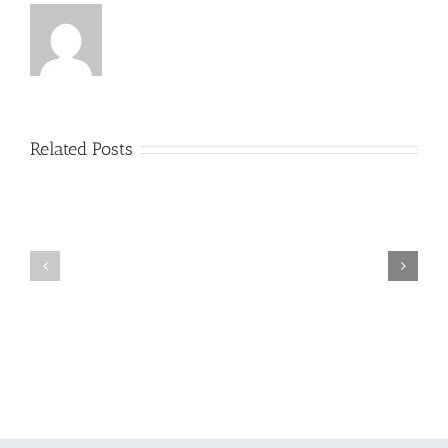
Related Posts
Sinkronisasi
KEPATUHAN
Regulasi,
DAN
Kepatuhan,
TATA
dan
KELOLA
Pelaporan
BUMN
Keberlanjutan
ERA
Berbasis
DANANTARA:
Kriteria
TANTANGAN,
ESG
PELUANG,
bagi
DAN
Perusahaan
SOLUSI
Terbuka
PENYELARASAN
(Tbk)
KEWENANGAN