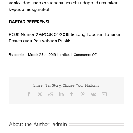
sanksi dan tindakan tertentu tersebut dapat diumumkan
kepada masyarakat.
DAFTAR REFERENSI
POJK Nomor 29/POJK.04/2016 tentang Laporan Tahunan
Emiten atau Perusahaan Publik.
on
By
admin
|
March 25th, 2019
|
artikel
|
Comments Off
Laporan
Tahunan
Emiten
atau
Perusahaan
Share This Story, Choose Your Platform!
Publik
Facebook
X
Reddit
LinkedIn
Tumblr
Pinterest
Vk
Email
About the Author:
admin