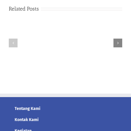
Related Posts
Sinkronisasi
KEPATUHAN
Regulasi,
DAN
Kepatuhan,
TATA
dan
KELOLA
Pelaporan
BUMN
Keberlanjutan
ERA
Berbasis
DANANTARA:
Kriteria
TANTANGAN,
ESG
PELUANG,
bagi
DAN
Perusahaan
SOLUSI
Terbuka
PENYELARASAN
(Tbk)
KEWENANGAN
Tentang Kami
Kontak Kami
Kegiatan