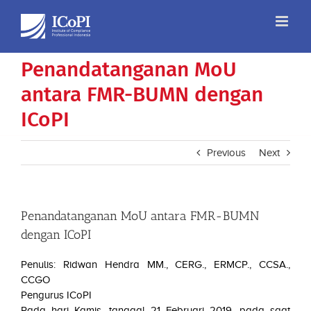
Skip
to
content
Penandatanganan MoU
antara FMR-BUMN dengan
ICoPI
Previous
Next
Penandatanganan MoU antara FMR-BUMN
dengan ICoPI
Penulis: Ridwan Hendra MM., CERG., ERMCP., CCSA.,
CCGO
Pengurus ICoPI
Pada hari Kamis, tanggal 21 Februari 2019, pada saat