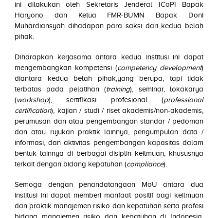
ini dilakukan oleh Sekretaris Jenderal ICoPI Bapak
Haryono dan Ketua FMR-BUMN Bapak Doni
Muhardiansyah dihadapan para saksi dari kedua belah
pihak.
Diharapkan kerjasama antara kedua institusi ini dapat
mengembangkan kompetensi (
competency development
)
diantara kedua belah pihak,yang berupa, tapi tidak
terbatas pada pelatihan (
training
), seminar, lokakarya
(
workshop
), sertifikasi profesional (
professional
certification
), kajian / studi / riset akademis/non-akademis,
perumusan dan atau pengembangan standar / pedoman
dan atau rujukan praktik lainnya, pengumpulan data /
informasi, dan aktivitas pengembangan kapasitas dalam
bentuk lainnya di berbagai disiplin keilmuan, khususnya
terkait dengan bidang kepatuhan (
compliance
).
Semoga dengan penandatangaan MoU antara dua
institusi ini dapat memberi manfaat positif bagi keilmuan
dan praktik manajemen risiko dan kepatuhan serta profesi
bidang manajemen risiko dan kepatuhan di Indonesia,