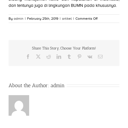
dan tentunya juga di lingkungan BUMN pada khususnya.
on
By
admin
|
February 25th, 2019
|
artikel
|
Comments Off
Penandatanganan
MoU
antara
FMR-
BUMN
Share This Story, Choose Your Platform!
dengan
ICoPI
Facebook
X
Reddit
LinkedIn
Tumblr
Pinterest
Vk
Email
About the Author:
admin